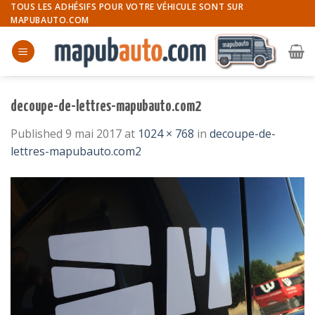
Skip
TOUS LES ADHÉSIFS POUR VOTRE VÉHICULE SONT SUR
MAPUBAUTO.COM
to
content
decoupe-de-lettres-mapubauto.com2
Published
9 mai 2017
at
1024 × 768
in
decoupe-de-
lettres-mapubauto.com2