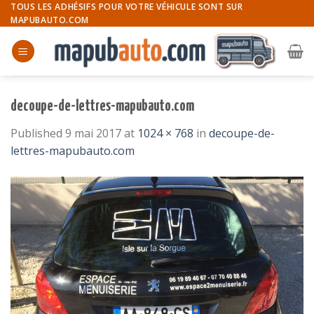
Skip
TOUS LES ADHÉSIFS POUR VOTRE VÉHICULE SONT SUR
MAPUBAUTO.COM
to
content
decoupe-de-lettres-mapubauto.com
Published
9 mai 2017
at
1024 × 768
in
decoupe-de-
lettres-mapubauto.com