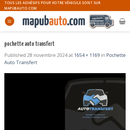
Skip
TOUS LES ADHÉSIFS POUR VOTRE VÉHICULE SONT SUR
MAPUBAUTO.COM
to
content
pochette auto transfert
Published
28 novembre 2024
at
1654 × 1169
in
Pochette
Auto Transfert