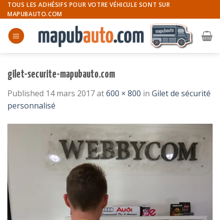
Skip
TOUS LES ADHÉSIFS POUR VOTRE VÉHICULE SONT SUR
MAPUBAUTO.COM
to
content
gilet-securite-mapubauto.com
Published
14 mars 2017
at
600 × 800
in
Gilet de sécurité
personnalisé