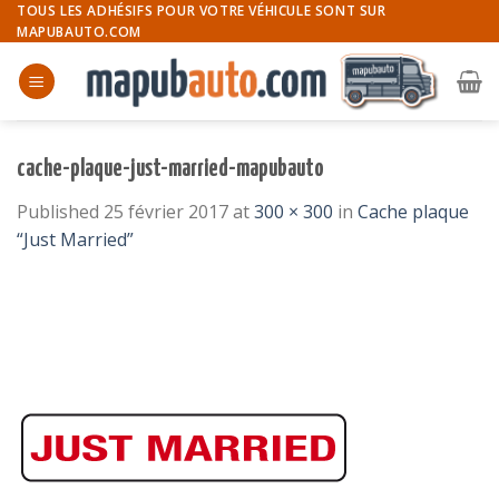
Skip
TOUS LES ADHÉSIFS POUR VOTRE VÉHICULE SONT SUR
MAPUBAUTO.COM
to
content
cache-plaque-just-married-mapubauto
Published
25 février 2017
at
300 × 300
in
Cache plaque
“Just Married”