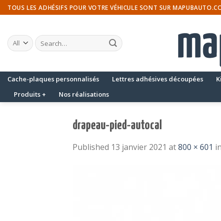
Skip
TOUS LES ADHÉSIFS POUR VOTRE VÉHICULE SONT SUR MAPUBAUTO.C
to
content
Search
for:
Cache-plaques personnalisés
Lettres adhésives découpées
K
Produits +
Nos réalisations
drapeau-pied-autocal
Published
13 janvier 2021
at
800 × 601
i