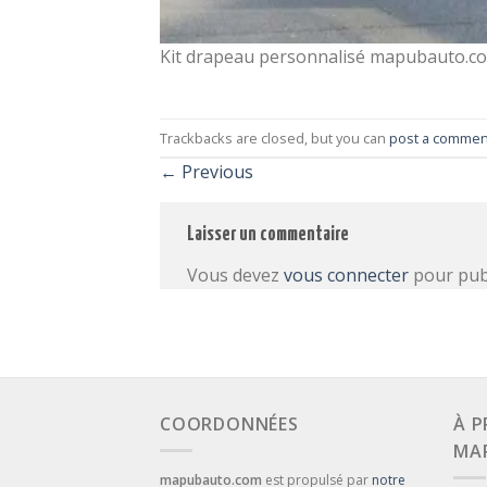
Kit drapeau personnalisé mapubauto.c
Trackbacks are closed, but you can
post a commen
←
Previous
Laisser un commentaire
Vous devez
vous connecter
pour pub
COORDONNÉES
À P
MA
mapubauto.com
est propulsé par
notre