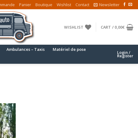
mmande
Panier
Boutique
Wishlist
Contact
Newsletter
WISHLIST
CART /
0,00
€
Ambulances – Taxis
Matériel de pose
Login /
Register