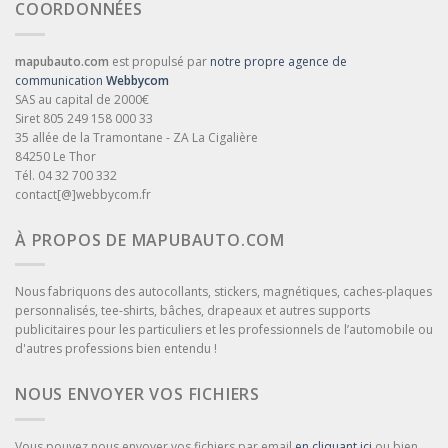
COORDONNÉES
mapubauto.com
est propulsé par
notre propre agence de
communication
Webbycom
SAS au capital de 2000€
Siret 805 249 158 000 33
35 allée de la Tramontane - ZA La Cigalière
84250 Le Thor
Tél. 04 32 700 332
contact[@]webbycom.fr
À PROPOS DE MAPUBAUTO.COM
Nous fabriquons des autocollants, stickers, magnétiques, caches-plaques
personnalisés, tee-shirts, bâches, drapeaux et autres supports
publicitaires pour les particuliers et les professionnels de l’automobile ou
d'autres professions bien entendu !
NOUS ENVOYER VOS FICHIERS
Vous pouvez nous envoyer vos fichiers par email
en cliquant ici
ou bien