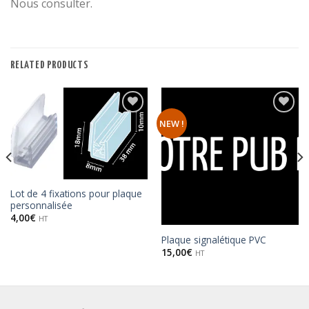
Nous consulter.
RELATED PRODUCTS
Ajouter
Ajouter
NEW !
à la
à la
wishlist
wishlist
Lot de 4 fixations pour plaque
personnalisée
4,00
€
HT
Plaque signalétique PVC
15,00
€
HT