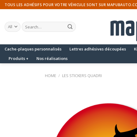
Skip
TOUS LES ADHÉSIFS POUR VOTRE VÉHICULE SONT SUR MAPUBAUTO.C
to
content
Search
for:
Cache-plaques personnalisés
Lettres adhésives découpées
K
Produits +
Nos réalisations
HOME
/
LES STICKERS QUADRI