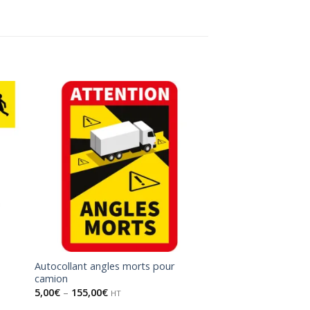
ter
Ajouter
a
à la
ist
wishlist
Autocollant angles morts pour
camion
5,00
€
–
155,00
€
HT