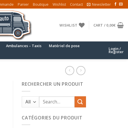
mmande
Panier
Boutique
Wishlist
Contact
Newsletter
WISHLIST
CART /
0,00
€
Ambulances – Taxis
Matériel de pose
Login /
Register
RECHERCHER UN PRODUIT
Search
for:
CATÉGORIES DU PRODUIT