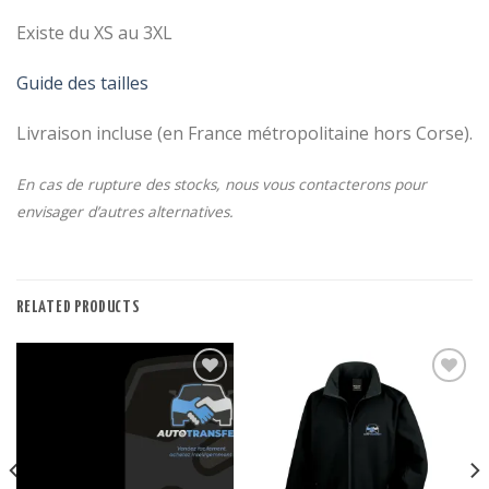
Existe du XS au 3XL
Guide des tailles
Livraison incluse (en France métropolitaine hors Corse).
En cas de rupture des stocks, nous vous contacterons pour
envisager d’autres alternatives.
RELATED PRODUCTS
Ajouter
Ajouter
à la
à la
wishlist
wishlist