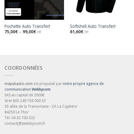
Pochette Auto Transfert
Softshell Auto Transfert
75,00
€
–
99,00
€
61,60
€
HT
HT
COORDONNÉES
mapubauto.com
est propulsé par
notre propre agence de
communication
Webbycom
SAS au capital de 2000€
Siret 805 249 158 000 33
35 allée de la Tramontane - ZA La Cigalière
84250 Le Thor
Tél. 04 32 700 332
contact[@]webbycom.fr