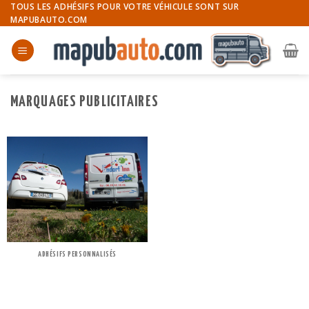
Skip
TOUS LES ADHÉSIFS POUR VOTRE VÉHICULE SONT SUR
MAPUBAUTO.COM
to
content
MARQUAGES PUBLICITAIRES
ADHÉSIFS PERSONNALISÉS